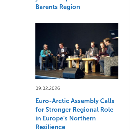
Barents Region
09.02.2026
Euro-Arctic Assembly Calls
for Stronger Regional Role
in Europe’s Northern
Resilience