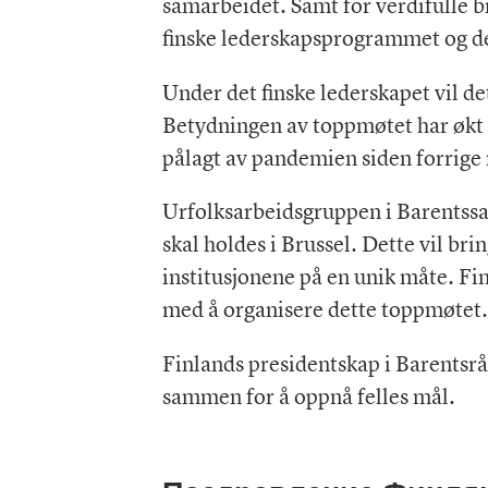
samarbeidet. Samt for verdifulle bid
finske lederskapsprogrammet og d
Under det finske lederskapet vil de
Betydningen av toppmøtet har økt y
pålagt av pandemien siden forrige
Urfolksarbeidsgruppen i Barentss
skal holdes i Brussel. Dette vil br
institusjonene på en unik måte. Finl
med å organisere dette toppmøtet.
Finlands presidentskap i Barentsråd
sammen for å oppnå felles mål.