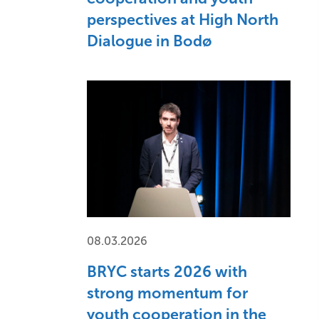
perspectives at High North
Dialogue in Bodø
08.03.2026
BRYC starts 2026 with
strong momentum for
youth cooperation in the