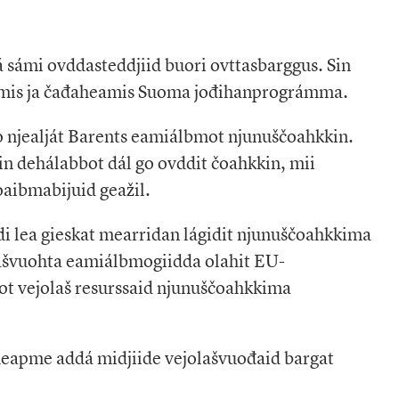
 sámi ovddasteddjiid buori ovttasbarggus. Sin
emis ja čađaheamis Suoma jođihanprográmma.
 njealját Barents eamiálbmot njunuščoahkkin.
 dehálabbot dál go ovddit čoahkkin, mii
aibmabijuid geažil.
 lea gieskat mearridan lágidit njunuščoahkkima
lašvuohta eamiálbmogiidda olahit EU-
ot vejolaš resurssaid njunuščoahkkima
heapme addá midjiide vejolašvuođaid bargat