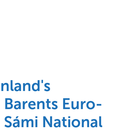
nland's
e Barents Euro-
n Sámi National