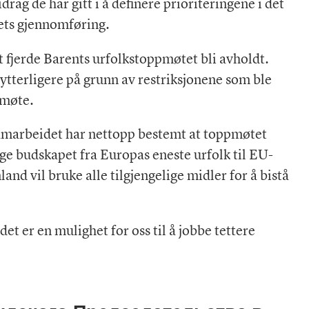
rag de har gitt i å definere prioriteringene i det
ets gjennomføring.
t fjerde Barents urfolkstoppmøtet bli avholdt.
tterligere på grunn av restriksjonene som ble
 møte.
amarbeidet har nettopp bestemt at toppmøtet
inge budskapet fra Europas eneste urfolk til EU-
and vil bruke alle tilgjengelige midler for å bistå
et er en mulighet for oss til å jobbe tettere