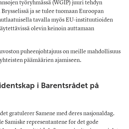
ansojen työryhmässä (WGIP) juuri tehdyn
 Brysselissä ja se tulee tuomaan Euroopan
nutlaatuisella tavalla myös EU-instituutioiden
käytettävissä olevin keinoin auttamaan
uvoston puheenjohtajuus on meille mahdollisuus
 yhteisten päämäärien ajamiseen.
sidentskap i Barentsrådet på
ådet gratulerer Samene med deres nasjonaldag.
de Samiske representantene for det gode