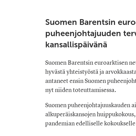
Suomen Barentsin euro
puheenjohtajuuden ter
kansallispäivänä
Suomen Barentsin euroarktisen neu
hyvästä yhteistyöstä ja arvokkaast
antaneet ensin Suomen puheenjoht
nyt niiden toteuttamisessa.
Suomen puheenjohtajuuskauden aik
alkuperäiskansojen huippukokous, 
pandemian edelliselle kokoukselle 