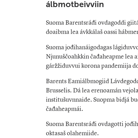
álbmotbeivviin
Suoma Barentsráđi ovdagoddi giitá
doaibma lea ávkkálaš oassi hábm
Suoma jođihanáigodagas lágiduvvo
Njunuščoahkkin čađaheapme lea ain
gáržžiduvvui korona pandemiija do
Barents Eamiálbmogiid Lávdegoddi
Brusselis. Dá lea erenoamán vejo
institušuvnnaide. Suopma bidjá bu
čađaheapmái.
Suoma Barentsráđi ovdagotti jođi
oktasaš olahemiide.