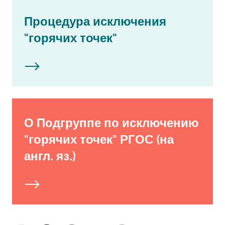
Процедура исключения
"горячих точек"
О Подгруппе по исключению
"горячих точек" РГОС (на
англ. яз.)